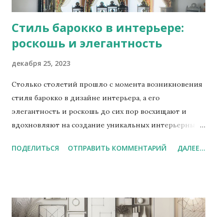
Стиль барокко в интерьере:
роскошь и элегантность
декабря 25, 2023
Столько столетий прошло с момента возникновения
стиля барокко в дизайне интерьера, а его
элегантность и роскошь до сих пор восхищают и
вдохновляют на создание уникальных интерьерных
композиций. Барокко - это стиль, родившийся в
ПОДЕЛИТЬСЯ
ОТПРАВИТЬ КОММЕНТАРИЙ
ДАЛЕЕ...
конце XVI века и царивший в Европе на протяжении
XVII – XVIII веков. Он производит неизгладимое
впечатление благодаря своим характерным
особенностям и оригинальности. Каждая деталь
интерьера в стиле барокко пронизана роскошью и